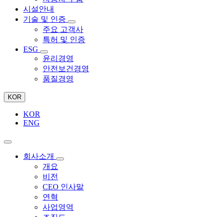
시설안내
기술 및 인증
주요 고객사
특허 및 인증
ESG
윤리경영
안전보건경영
품질경영
KOR
KOR
ENG
회사소개
개요
비전
CEO 인사말
연혁
사업영역