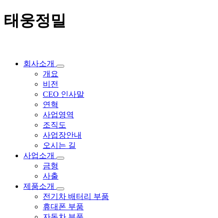
태웅정밀
회사소개
개요
비전
CEO 인사말
연혁
사업영역
조직도
사업장안내
오시는 길
사업소개
금형
사출
제품소개
전기차 배터리 부품
휴대폰 부품
자동차 부품